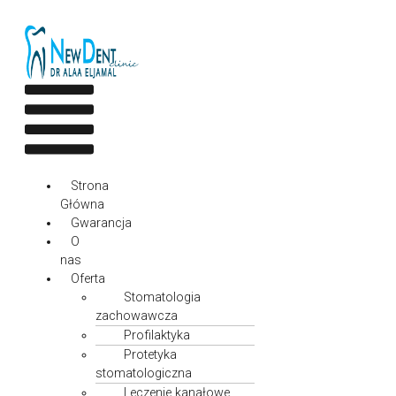
Przejdź
do
treści
Menu
Strona
Główna
Gwarancja
O
nas
Oferta
Stomatologia
zachowawcza
Profilaktyka
Protetyka
stomatologiczna
Leczenie kanałowe