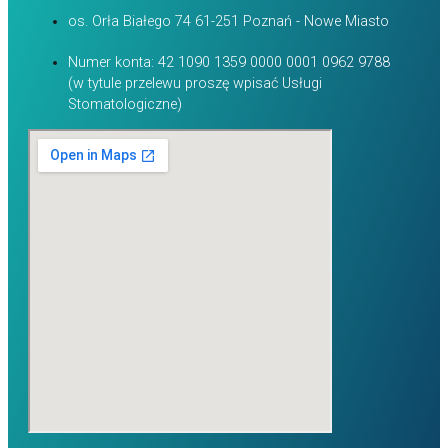
os. Orła Białego 74 61-251 Poznań - Nowe Miasto
Numer konta: 42 1090 1359 0000 0001 0962 9788
(w tytule przelewu proszę wpisać Usługi
Stomatologiczne)