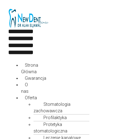
Przejdź
do
treści
Menu
Strona
Główna
Gwarancja
O
nas
Oferta
Stomatologia
zachowawcza
Profilaktyka
Protetyka
stomatologiczna
Leczenie kanałowe